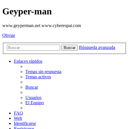
Geyper-man
www.geyperman.net www.cyberespai.com
Obviar
Búsqueda avanzada
Buscar
Enlaces rápidos
Temas sin respuesta
Temas activos
Buscar
Usuarios
El Equipo
FAQ
Web
Identificarse
Registrarse