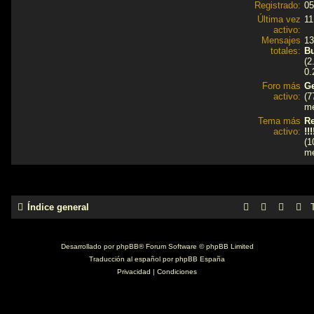
Registrado:
05
Última vez
11
activo:
Mensajes
13
totales:
Bu
(2
0.
Foro más
G
activo:
(7
me
Tema más
Re
activo:
!!!
(1
me
Índice general
Desarrollado por
phpBB
® Forum Software © phpBB Limited
Traducción al español por
phpBB España
Privacidad
|
Condiciones