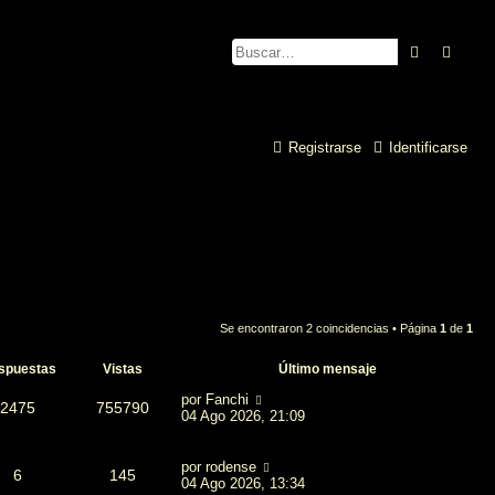
Buscar
Búsq
Registrarse
Identificarse
Se encontraron 2 coincidencias • Página
1
de
1
spuestas
Vistas
Último mensaje
por
Fanchi
2475
755790
04 Ago 2026, 21:09
por
rodense
6
145
04 Ago 2026, 13:34