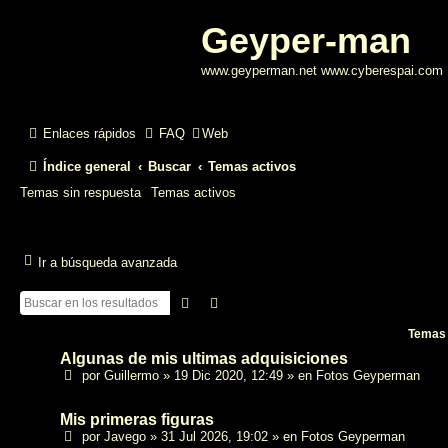
Geyper-man
www.geyperman.net www.cyberespai.com
Enlaces rápidos
FAQ
Web
Índice general
Buscar
Temas activos
Temas sin respuesta
Temas activos
Ir a búsqueda avanzada
Buscar
Búsqueda avanzada
Temas
Algunas de mis ultimas adquisiciones
por
Guillermo
»
19 Dic 2020, 12:49
» en
Fotos Geyperman
Mis primeras figuras
por
Javego
»
31 Jul 2026, 19:02
» en
Fotos Geyperman