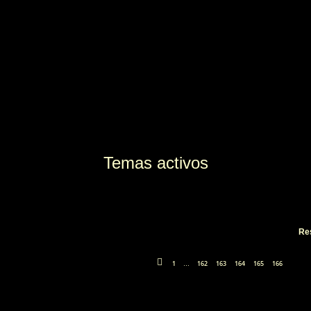
Temas activos
Re
1
162
163
164
165
166
…