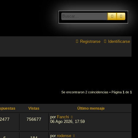
Buscar
Búsque
Registrarse
Identificarse
Se encontraron 2 coincidencias • Página
1
de
1
spuestas
Vistas
Último mensaje
por
Fanchi
2477
756677
06 Ago 2026, 17:59
por
rodense