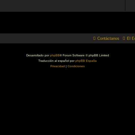
Contáctanos
El E
Desarrollado por
phpBB
® Forum Software © phpBB Limited
Traducción al español por
phpBB España
Privacidad
|
Condiciones