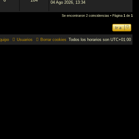
6
184
04 Ago 2026, 13:34
Se encontraron 2 coincidencias • Página
1
de
1
Ir a
quipo
Usuarios
Borrar cookies
Todos los horarios son
UTC+01:00