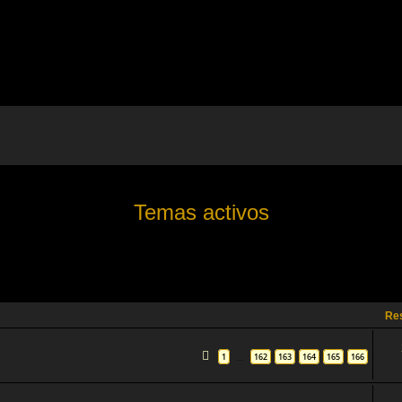
Temas activos
Re
1
162
163
164
165
166
…