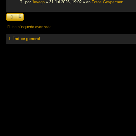
por
Javego
»
31 Jul 2026, 19:02
» en
Fotos Geyperman
Ir a búsqueda avanzada
Índice general