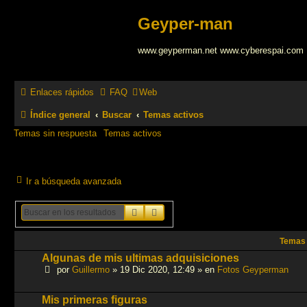
Geyper-man
www.geyperman.net www.cyberespai.com
Enlaces rápidos
FAQ
Web
Índice general
Buscar
Temas activos
Temas sin respuesta
Temas activos
Ir a búsqueda avanzada
Buscar
Búsqueda avanzada
Temas
Algunas de mis ultimas adquisiciones
por
Guillermo
»
19 Dic 2020, 12:49
» en
Fotos Geyperman
Mis primeras figuras