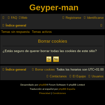
Geyper-man
FAQ
Web
Registrarse
Identificarse
Índice general
Temas sin respuesta
Temas activos
u
s
Borrar cookies
c
¿Estás seguro de querer borrar todas las cookies de este sitio?
a
r
Índice general
Borrar cookies
Todos los horarios son
UTC+01:00
Contáctanos
El Equipo
Usuarios
Desarrollado por
phpBB
® Forum Software © phpBB Limited
Traducción al español por
phpBB España
Privacidad
|
Condiciones