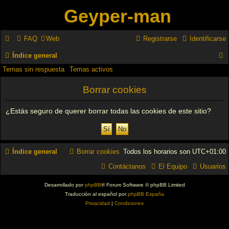
Geyper-man
FAQ
Web
Registrarse
Identificarse
Índice general
Temas sin respuesta
Temas activos
u
s
Borrar cookies
c
¿Estás seguro de querer borrar todas las cookies de este sitio?
a
r
Índice general
Borrar cookies
Todos los horarios son
UTC+01:00
Contáctanos
El Equipo
Usuarios
Desarrollado por
phpBB
® Forum Software © phpBB Limited
Traducción al español por
phpBB España
Privacidad
|
Condiciones