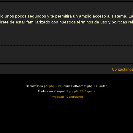
solo unos pocos segundos y te permitirá un amplio acceso al sistema. L
gúrete de estar familiarizado con nuestros términos de uso y políticas r
Contáctano
Desarrollado por
phpBB
® Forum Software © phpBB Limited
Traducción al español por
phpBB España
Privacidad
|
Condiciones