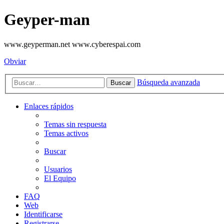
Geyper-man
www.geyperman.net www.cyberespai.com
Obviar
Búsqueda avanzada
Buscar
Enlaces rápidos
Temas sin respuesta
Temas activos
Buscar
Usuarios
El Equipo
FAQ
Web
Identificarse
Registrarse