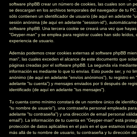
software phpBB crear un número de cookies, las cuales son un p
se descargan en los archivos temporales del navegador de tu PC
sólo contienen un identificador de usuario (de aquí en adelante "us
sesión anónima (de aquí en adelante "session-id"), automáticamen
software phpBB. Una tercera cookie se creará una vez que haya
"Geyper-man" y se emplea para registrar cuales han sido leídos, c
experiencia de usuario.
Además podemos crear cookies externas al software phpBB mien
man", las cuales exceden el alcance de este documento que solam
páginas creadas por el software phpBB. La segunda vía mediante
información es mediante lo que tú envías. Esto puede ser, y no li
anónimo (de aquí en adelante "envíos anónimos"), tu registro en
adelante "tu cuenta") y mensajes enviados por ti después de regis
identificado (de aquí en adelante "tus mensajes").
Tu cuenta como mínimo constará de un nombre único de identific
"tu nombre de usuario"), una contraseña personal empleada para l
adelante "tu contraseña") y una dirección de email personal válida
email"). La información de tu cuenta en "Geyper-man" está proteg
protección de datos aplicables en el país en el que estamos insta
más allá de tu nombre de usuario, tu contraseña y tu dirección de