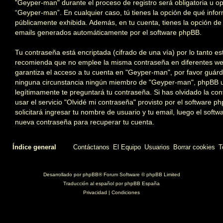
"Geyper-man" durante el proceso de registro será obligatoria u opc
“Geyper-man”. En cualquier caso, tú tienes la opción de qué info
públicamente exhibida. Además, en tu cuenta, tienes la opción de 
emails generados automáticamente por el software phpBB.
Tu contraseña está encriptada (cifrado de una vía) por lo tanto e
recomienda que no emplee la misma contraseña en diferentes we
garantiza el acceso a tu cuenta en "Geyper-man", por favor guár
ninguna circunstancia ningún miembro de "Geyper-man", phpBB u 
legítimamente te preguntará tu contraseña. Si has olvidado la co
usar el servicio "Olvidé mi contraseña" provisto por el software p
solicitará ingresar tu nombre de usuario y tu email, luego el sof
nueva contraseña para recuperar tu cuenta.
Índice general
Contáctanos
El Equipo
Usuarios
Borrar cookies
T
Desarrollado por
phpBB
® Forum Software © phpBB Limited
Traducción al español por
phpBB España
Privacidad
|
Condiciones