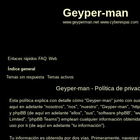
Geyper-man
www.geyperman.net www.cyberespai.com
Enlaces rápidos
FAQ
Web
Índice general
Temas sin respuesta
Temas activos
Geyper-man - Política de priva
Esta política explica con detalle cómo "Geyper-man" junto con s
aquí en adelante "nosotros", "nos", "nuestro", "Geyper-man", "ht
y phpBB (de aquí en adelante "ellos", "sus", "software phpBB", 
Limited", "phpBB Teams") emplean cualquier información obtenida
uso por ti (de aquí en adelante "tu información").
Tu información es obtenida por dos vías. Primeramente, navegar