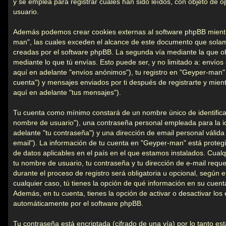
y se emplea para registrar cuales han sido leídos, con objeto de o
usuario.
Además podemos crear cookies externas al software phpBB mient
man", las cuales exceden el alcance de este documento que solame
creadas por el software phpBB. La segunda vía mediante la que o
mediante lo que tú envías. Esto puede ser, y no limitado a: enví
aquí en adelante "envíos anónimos"), tu registro en "Geyper-man" 
cuenta") y mensajes enviados por ti después de registrarte y mient
aquí en adelante "tus mensajes").
Tu cuenta como mínimo constará de un nombre único de identificac
nombre de usuario"), una contraseña personal empleada para la id
adelante "tu contraseña") y una dirección de email personal válida
email"). La información de tu cuenta en "Geyper-man" está protegi
de datos aplicables en el país en el que estamos instalados. Cualq
tu nombre de usuario, tu contraseña y tu dirección de e-mail req
durante el proceso de registro será obligatoria u opcional, según e
cualquier caso, tú tienes la opción de qué información en su cuen
Además, en tu cuenta, tienes la opción de activar o desactivar lo
automáticamente por el software phpBB.
Tu contraseña está encriptada (cifrado de una vía) por lo tanto es