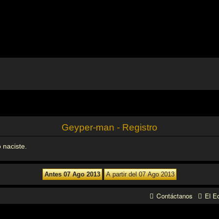
m
Geyper-man - Registro
 naciste.
Contáctanos
El E