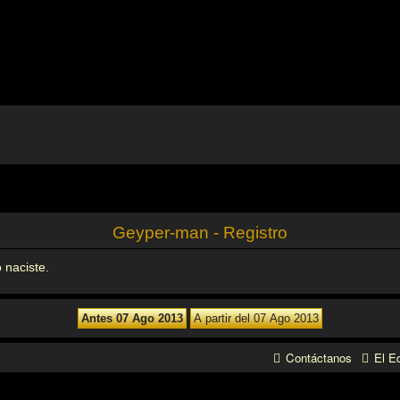
m
Geyper-man - Registro
 naciste.
Contáctanos
El E