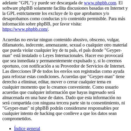
adelante "GPL") y puede ser descargada de
www.phpbb.com
. El
software phpBB solamente facilita discusiones basadas en Internet y
la GPL estrictamente los excluye de lo que aprobamos y/o
desaprobamos como conductas y/o contenido permisible. Para más
información sobre phpBB, por favor visita:
https://www.phpbb.com/
.
Acuerdas no enviar ningun contenido abusivo, obsceno, vulgar,
difamatorio, indecente, amenazante, sexual o cualquier otro material
que pueda violar cualquier ley de tu país, el país donde "Geyper-
man" está instalado o Leyes Internacionales. Hacer eso provocará
que sea inmediata y permanentemente expulsado y, si lo creemos
oportuno, con notificación a su Proveedor de Servicios de Internet.
Las direcciones IP de todos los envíos son registradas como ayuda
para reforzar estas condiciones. Acuerdas que "Geyper-man" tiene
derecho a eliminar, editar, mover o cerrar cualquier tema en
cualquier momento que lo creamos conveniente. Como usuario
acuerdas que cualquier información que hayas ingresado será
almacenada en una base de datos. Dado que esta información no
será compartida con ninguna tercera parte sin tu consentimiento, ni
"Geyper-man" ni phpBB podrán considerarse responsables por
cualquier intento de hacking que conlleve a que los datos sean
comprometidos.
Índice general