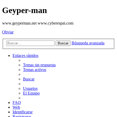
Geyper-man
www.geyperman.net www.cyberespai.com
Obviar
Búsqueda avanzada
Buscar
Enlaces rápidos
Temas sin respuesta
Temas activos
Buscar
Usuarios
El Equipo
FAQ
Web
Identificarse
Registrarse