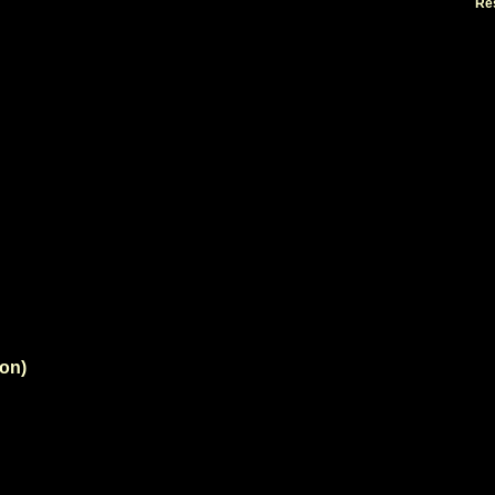
Re
on)