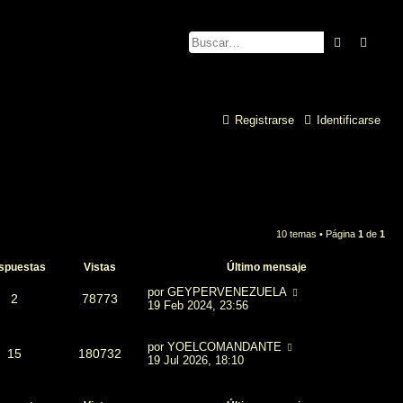
Buscar
Búsq
Registrarse
Identificarse
10 temas • Página
1
de
1
spuestas
Vistas
Último mensaje
por
GEYPERVENEZUELA
2
78773
19 Feb 2024, 23:56
por
YOELCOMANDANTE
15
180732
19 Jul 2026, 18:10