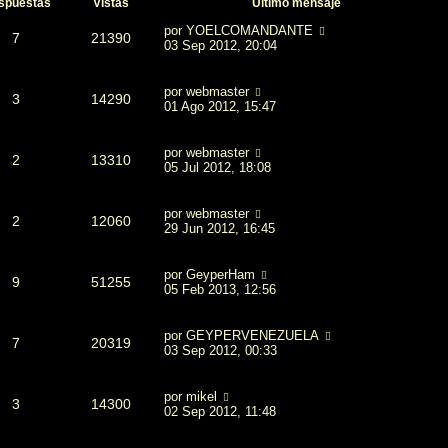
spuestas
Vistas
Último mensaje
por
YOELCOMANDANTE
7
21390
03 Sep 2012, 20:04
por
webmaster
3
14290
01 Ago 2012, 15:47
por
webmaster
2
13310
05 Jul 2012, 18:08
por
webmaster
2
12060
29 Jun 2012, 16:45
por
GeyperHam
9
51255
05 Feb 2013, 12:56
por
GEYPERVENEZUELA
7
20319
03 Sep 2012, 00:33
por
mikel
3
14300
02 Sep 2012, 11:48