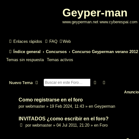
Geyper-man
www.geyperman.net www.cyberespai.com
Enlaces rápidos
FAQ
Web
Índice general
Concursos
Concurso Geyperman verano 2012
Temas sin respuesta
Temas activos
Buscar
Búsqueda avanz
Nuevo Tema
Anuncio
Como registrarse en el foro
por
webmaster
»
19 Feb 2024, 11:43
» en
Geyperman
INVITADOS ¿como escribir en el foro?
por
webmaster
»
04 Jul 2011, 21:20
» en
Foro