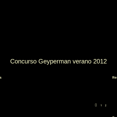
Concurso Geyperman verano 2012
ada
s
Re
1
2