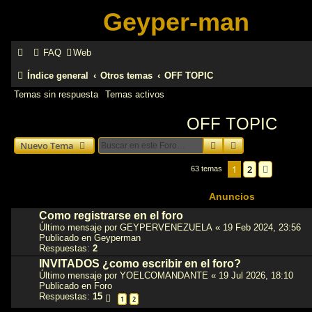
Geyper-man
FAQ
Web
Índice general
Otros temas
OFF TOPIC
Temas sin respuesta
Temas activos
OFF TOPIC
Buscar
Búsqueda avanz
Nuevo Tema
1
2
Siguient
63 temas
Anuncios
Como registrarse en el foro
Último mensaje por
GEYPERVENEZUELA
«
19 Feb 2024, 23:56
Publicado en
Geyperman
Respuestas:
2
INVITADOS ¿como escribir en el foro?
Último mensaje por
YOELCOMANDANTE
«
19 Jul 2026, 18:10
Publicado en
Foro
Respuestas:
15
1
2