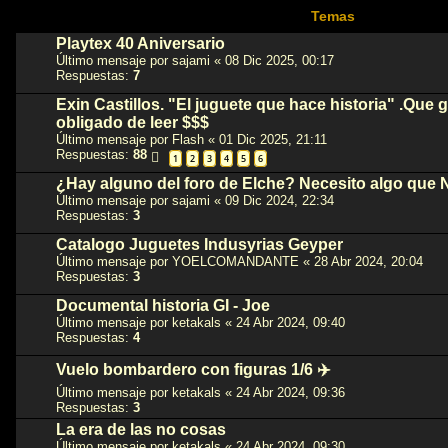
Temas
Playtex 40 Aniversario
Último mensaje por
sajami
«
08 Dic 2025, 00:17
Respuestas:
7
Exin Castillos. "El juguete que hace historia" .Que 
obligado de leer $$$
Último mensaje por
Flash
«
01 Dic 2025, 21:11
Respuestas:
88
1
2
3
4
5
6
¿Hay alguno del foro de Elche? Necesito algo que 
Último mensaje por
sajami
«
09 Dic 2024, 22:34
Respuestas:
3
Catalogo Juguetes Indusyrias Geyper
Último mensaje por
YOELCOMANDANTE
«
28 Abr 2024, 20:04
Respuestas:
3
Documental historia GI - Joe
Último mensaje por
ketakals
«
24 Abr 2024, 09:40
Respuestas:
4
Vuelo bombardero con figuras 1/6 ✈️
Último mensaje por
ketakals
«
24 Abr 2024, 09:36
Respuestas:
3
La era de las no cosas
Último mensaje por
ketakals
«
24 Abr 2024, 09:30