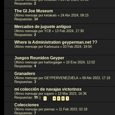
Respuestas:
2
The GI Joe Museum
Último mensaje por
ketakals
«
24 Abr 2024, 09:15
Respuestas:
14
Mercados de juguete antiguo
Último mensaje por
YCB
«
13 Feb 2024, 17:30
Respuestas:
2
Where is Administration geyperman.net ??
Último mensaje por
Karlosuza
«
03 Feb 2024, 19:04
Juegos Reunidos Geyper
Último mensaje por
karlosgaiger
«
10 Ene 2024, 12:02
Respuestas:
4
Granadero
Último mensaje por
GEYPERVENEZUELA
«
09 Abr 2023, 17:19
Respuestas:
3
mi colección de navajas victorinox
Último mensaje por
sajami
«
13 Mar 2023, 16:36
Respuestas:
99
1
4
5
6
7
…
Colecciones
Último mensaje por
piernas
«
11 Feb 2023, 02:18
Respuestas:
7