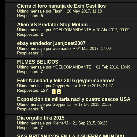
Cierra el foro naranja de Exin Castillos
Último mensaje por
Flash
«
20 May 2017, 11:18
Respuestas:
5
Alien VS Predator Stop Motion
Último mensaje por
YOELCOMANDANTE
«
10 Abr 2017, 09:09
Respuestas:
2
ebay vendedor juanjoset2007
Último mensaje por
webmaster
«
04 Mar 2017, 17:00
Respuestas:
1
FILMES BELICOS
Último mensaje por
YOELCOMANDANTE
«
01 Feb 2016, 10:49
Respuestas:
7
Feliz Navidad y feliz 2016 geypermaneros!
Último mensaje por
GeyperHam
«
10 Ene 2016, 21:27
Respuestas:
15
1
2
Exposición de militaria nazi y cuatro cascos USA
Último mensaje por
GeyperHam
«
17 Dic 2015, 21:57
Respuestas:
5
Día orgullo friki 2015
Último mensaje por
KleinerM
«
21 Sep 2015, 09:23
Respuestas:
7
SAS BRITANICOS EN LA 2 GUERRA MUNDIAL