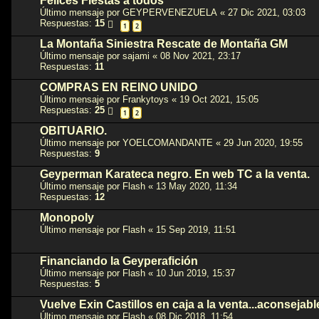
Felices Fiestas a todos
Último mensaje por
GEYPERVENEZUELA
«
27 Dic 2021, 03:03
Respuestas:
15
1
2
La Montaña Siniestra Rescate de Montaña GM
Último mensaje por
sajami
«
08 Nov 2021, 23:17
Respuestas:
11
COMPRAS EN REINO UNIDO
Último mensaje por
Frankytoys
«
19 Oct 2021, 15:05
Respuestas:
25
1
2
OBITUARIO.
Último mensaje por
YOELCOMANDANTE
«
29 Jun 2020, 19:55
Respuestas:
9
Geyperman Karateca negro. En web TC a la venta.
Último mensaje por
Flash
«
13 May 2020, 11:34
Respuestas:
12
Monopoly
Último mensaje por
Flash
«
15 Sep 2019, 11:51
Financiando la Geyperafición
Último mensaje por
Flash
«
10 Jun 2019, 15:37
Respuestas:
5
Vuelve Exin Castillos en caja a la venta...aconsejable
Último mensaje por
Flash
«
08 Dic 2018, 11:54