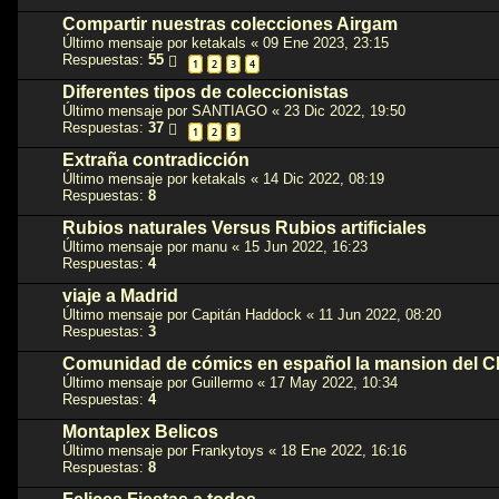
Compartir nuestras colecciones Airgam
Último mensaje por
ketakals
«
09 Ene 2023, 23:15
Respuestas:
55
1
2
3
4
Diferentes tipos de coleccionistas
Último mensaje por
SANTIAGO
«
23 Dic 2022, 19:50
Respuestas:
37
1
2
3
Extraña contradicción
Último mensaje por
ketakals
«
14 Dic 2022, 08:19
Respuestas:
8
Rubios naturales Versus Rubios artificiales
Último mensaje por
manu
«
15 Jun 2022, 16:23
Respuestas:
4
viaje a Madrid
Último mensaje por
Capitán Haddock
«
11 Jun 2022, 08:20
Respuestas:
3
Comunidad de cómics en español la mansion del 
Último mensaje por
Guillermo
«
17 May 2022, 10:34
Respuestas:
4
Montaplex Belicos
Último mensaje por
Frankytoys
«
18 Ene 2022, 16:16
Respuestas:
8