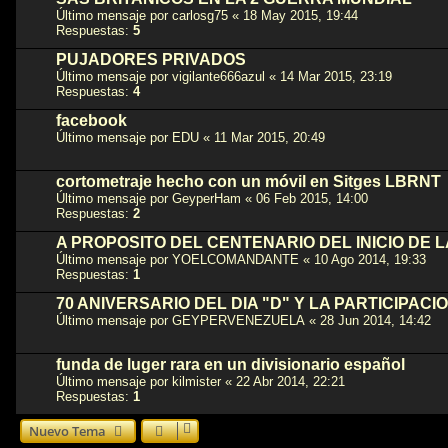
Último mensaje por
carlosg75
«
18 May 2015, 19:44
Respuestas:
5
PUJADORES PRIVADOS
Último mensaje por
vigilante666azul
«
14 Mar 2015, 23:19
Respuestas:
4
facebook
Último mensaje por
EDU
«
11 Mar 2015, 20:49
cortometraje hecho con un móvil en Sitges LBRNT
Último mensaje por
GeyperHam
«
06 Feb 2015, 14:00
Respuestas:
2
A PROPOSITO DEL CENTENARIO DEL INICIO DE 
Último mensaje por
YOELCOMANDANTE
«
10 Ago 2014, 19:33
Respuestas:
1
70 ANIVERSARIO DEL DIA "D" Y LA PARTICIPAC
Último mensaje por
GEYPERVENEZUELA
«
28 Jun 2014, 14:42
funda de luger rara en un divisionario español
Último mensaje por
kilmister
«
22 Abr 2014, 22:21
Respuestas:
1
Nuevo Tema