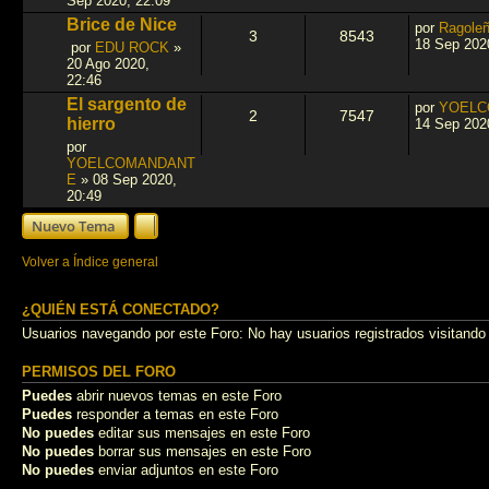
Sep 2020, 22:09
Brice de Nice
por
Ragole
3
8543
18 Sep 202
por
EDU ROCK
»
20 Ago 2020,
22:46
El sargento de
por
YOELC
2
7547
hierro
14 Sep 202
por
YOELCOMANDANT
E
»
08 Sep 2020,
20:49
Nuevo Tema
Volver a Índice general
¿QUIÉN ESTÁ CONECTADO?
Usuarios navegando por este Foro: No hay usuarios registrados visitando 
PERMISOS DEL FORO
Puedes
abrir nuevos temas en este Foro
Puedes
responder a temas en este Foro
No puedes
editar sus mensajes en este Foro
No puedes
borrar sus mensajes en este Foro
No puedes
enviar adjuntos en este Foro