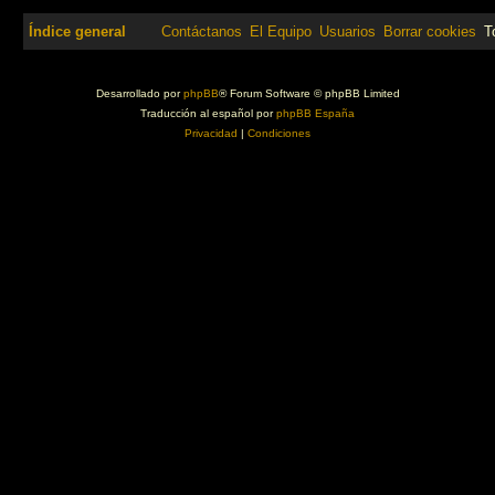
Índice general
Contáctanos
El Equipo
Usuarios
Borrar cookies
T
Desarrollado por
phpBB
® Forum Software © phpBB Limited
Traducción al español por
phpBB España
Privacidad
|
Condiciones