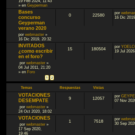
19 Feb 2024, 11:43
» en
Geyperman
Bases
por
webmas
0
22580
concurso
16 Dic 2019
Geyperman
verano 2020
por
webmaster
»
16 Dic 2019, 20:32
INVITADOS
por
YOELC
15
180504
¿como escribir
19 Jul 2026
en el foro?
por
webmaster
»
04 Jul 2011, 21:20
» en
Foro
1
2
Temas
Respuestas
Vistas
VOTACIONES
por
GEYPE
9
12057
DESEMPATE
07 Nov 202
por
webmaster
»
24 Oct 2020, 18:02
VOTACIONES
por
webmas
1
7518
30 Sep 202
por
webmaster
»
17 Sep 2020,
19:46