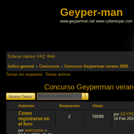
Geyper-man
www.geyperman.net www.cyberespai.com
Enlaces rápidos
FAQ
Web
Índice general
Concursos
Concurso Geyperman verano 2020
Temas sin respuesta
Temas activos
Concurso Geyperman veran
Buscar
Búsqueda avanzada
Nuevo Tema
Anuncios
Respuestas
Vistas
Como
por
GEYPE
2
78588
registrarse en
19 Feb 202
el foro
por
webmaster
»