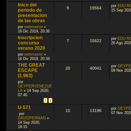
Inico del
por
EDU R
9
19564
periodo de
15 Sep 202
presentacion
de las obras
por
webmaster
»
16 Dic 2019, 20:36
Inscripcion
por
EDU R
7
15622
concurso
26 Ago 202
verano 2020
por
webmaster
»
16 Dic 2019, 20:34
THE GREAT
por
GEYPE
20
40041
ESCAPE
09 Nov 202
(1.963)
por
GEYPERVENEZUE
LA
»
14 Sep 2020,
07:40
1
2
U-571
por
GEYPE
10
13196
07 Nov 202
por
DAVIDPERMAN
»
14 Sep 2020,
19:15