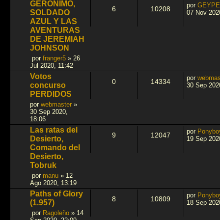
GERÓNIMO,
por
GEYPE
6
10208
SOLDADO
07 Nov 202
AZUL Y LAS
AVENTURAS
DE JEREMIAH
JOHNSON
por
franger5
»
26
Jul 2020, 11:42
Votos
por
webmas
0
14334
concurso
30 Sep 202
PERDIDOS
por
webmaster
»
30 Sep 2020,
18:06
Las ratas del
por
Ponybo
9
12047
Desierto,
19 Sep 202
Comando del
Desierto,
Tobruk
por
manu
»
12
Ago 2020, 13:19
Paths of Glory
por
Ponybo
8
10809
(1.957)
18 Sep 202
por
Ragoleño
»
14