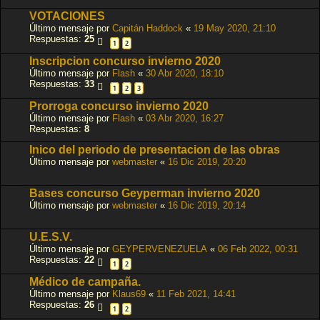
VOTACIONES
Último mensaje por
Capitán Haddock
«
19 May 2020, 21:10
Respuestas:
25
1
2
Inscripcion concurso invierno 2020
Último mensaje por
Flash
«
30 Abr 2020, 18:10
Respuestas:
33
1
2
3
Prorroga concurso invierno 2020
Último mensaje por
Flash
«
03 Abr 2020, 16:27
Respuestas:
8
Inico del periodo de presentacion de las obras
Último mensaje por
webmaster
«
16 Dic 2019, 20:20
Bases concurso Geyperman invierno 2020
Último mensaje por
webmaster
«
16 Dic 2019, 20:14
U.E.S.V.
Último mensaje por
GEYPERVENEZUELA
«
06 Feb 2022, 00:31
Respuestas:
22
1
2
Médico de campaña.
Último mensaje por
Klaus69
«
11 Feb 2021, 14:41
Respuestas:
26
1
2