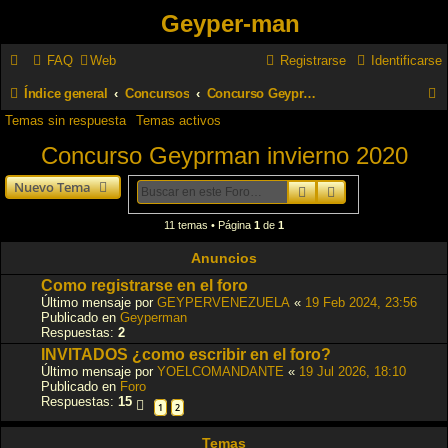
Geyper-man
FAQ
Web
Registrarse
Identificarse
Índice general
Concursos
Concurso Geyprman invierno 2020
Temas sin respuesta
Temas activos
u
Concurso Geyprman invierno 2020
s
c
Nuevo Tema
Buscar
Búsqueda avanz
a
11 temas • Página
1
de
1
r
Anuncios
Como registrarse en el foro
Último mensaje por
GEYPERVENEZUELA
«
19 Feb 2024, 23:56
Publicado en
Geyperman
Respuestas:
2
INVITADOS ¿como escribir en el foro?
Último mensaje por
YOELCOMANDANTE
«
19 Jul 2026, 18:10
Publicado en
Foro
Respuestas:
15
1
2
Temas