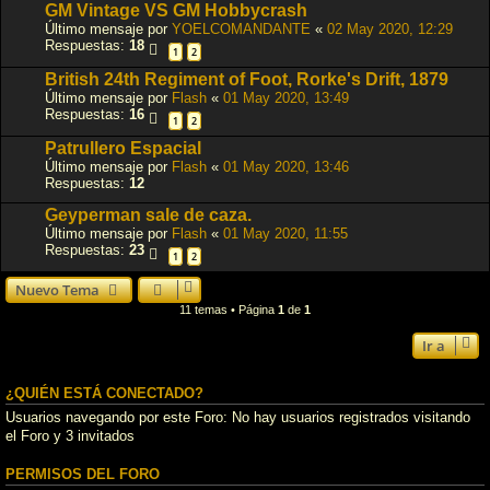
GM Vintage VS GM Hobbycrash
Último mensaje por
YOELCOMANDANTE
«
02 May 2020, 12:29
Respuestas:
18
1
2
British 24th Regiment of Foot, Rorke's Drift, 1879
Último mensaje por
Flash
«
01 May 2020, 13:49
Respuestas:
16
1
2
Patrullero Espacial
Último mensaje por
Flash
«
01 May 2020, 13:46
Respuestas:
12
Geyperman sale de caza.
Último mensaje por
Flash
«
01 May 2020, 11:55
Respuestas:
23
1
2
Nuevo Tema
11 temas • Página
1
de
1
Ir a
¿QUIÉN ESTÁ CONECTADO?
Usuarios navegando por este Foro: No hay usuarios registrados visitando
el Foro y 3 invitados
PERMISOS DEL FORO