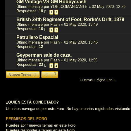
GM Vintage VS GM Hobbycrash
Último mensaje por
YOELCOMANDANTE
«
02 May 2020, 12:29
Respuestas:
18
1
2
British 24th Regiment of Foot, Rorke's Drift, 1879
Último mensaje por
Flash
«
01 May 2020, 13:49
Respuestas:
16
1
2
Patrullero Espacial
Último mensaje por
Flash
«
01 May 2020, 13:46
Respuestas:
12
Geyperman sale de caza.
Último mensaje por
Flash
«
01 May 2020, 11:55
Respuestas:
23
1
2
Nuevo Tema
11 temas • Página
1
de
1
¿QUIÉN ESTÁ CONECTADO?
Usuarios navegando por este Foro: No hay usuarios registrados visitando 
PERMISOS DEL FORO
Puedes
abrir nuevos temas en este Foro
Puedes
responder a temas en este Foro