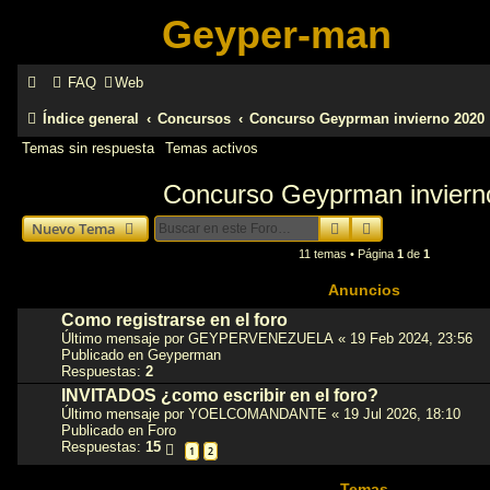
Geyper-man
FAQ
Web
Índice general
Concursos
Concurso Geyprman invierno 2020
Temas sin respuesta
Temas activos
Concurso Geyprman inviern
Buscar
Búsqueda avanz
Nuevo Tema
11 temas • Página
1
de
1
Anuncios
Como registrarse en el foro
Último mensaje por
GEYPERVENEZUELA
«
19 Feb 2024, 23:56
Publicado en
Geyperman
Respuestas:
2
INVITADOS ¿como escribir en el foro?
Último mensaje por
YOELCOMANDANTE
«
19 Jul 2026, 18:10
Publicado en
Foro
Respuestas:
15
1
2
Temas