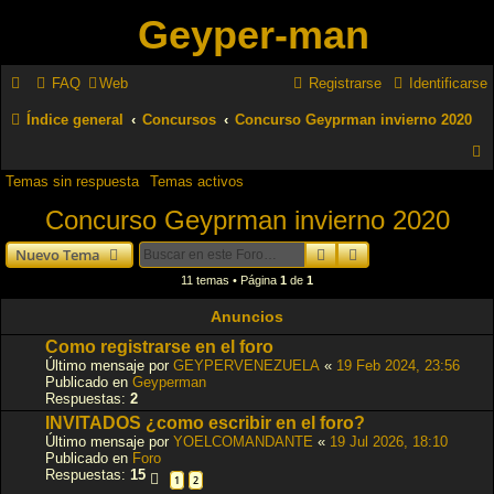
Geyper-man
FAQ
Web
Registrarse
Identificarse
Índice general
Concursos
Concurso Geyprman invierno 2020
Temas sin respuesta
Temas activos
u
Concurso Geyprman invierno 2020
s
c
Buscar
Búsqueda avanzad
Nuevo Tema
a
11 temas • Página
1
de
1
r
Anuncios
Como registrarse en el foro
Último mensaje por
GEYPERVENEZUELA
«
19 Feb 2024, 23:56
Publicado en
Geyperman
Respuestas:
2
INVITADOS ¿como escribir en el foro?
Último mensaje por
YOELCOMANDANTE
«
19 Jul 2026, 18:10
Publicado en
Foro
Respuestas:
15
1
2