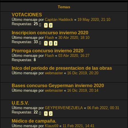
Temas
VOTACIONES
Último mensaje por
Capitán Haddock
«
19 May 2020, 21:10
Respuestas:
25
1
2
Inscripcion concurso invierno 2020
Último mensaje por
Flash
«
30 Abr 2020, 18:10
Respuestas:
33
1
2
3
Prorroga concurso invierno 2020
Último mensaje por
Flash
«
03 Abr 2020, 16:27
Respuestas:
8
Inico del periodo de presentacion de las obras
Último mensaje por
webmaster
«
16 Dic 2019, 20:20
Bases concurso Geyperman invierno 2020
Último mensaje por
webmaster
«
16 Dic 2019, 20:14
U.E.S.V.
Último mensaje por
GEYPERVENEZUELA
«
06 Feb 2022, 00:31
Respuestas:
22
1
2
Médico de campaña.
Último mensaje por
Klaus69
«
11 Feb 2021, 14:41