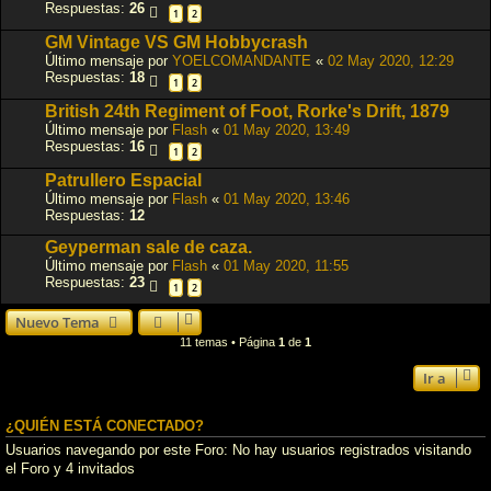
Respuestas:
26
1
2
GM Vintage VS GM Hobbycrash
Último mensaje por
YOELCOMANDANTE
«
02 May 2020, 12:29
Respuestas:
18
1
2
British 24th Regiment of Foot, Rorke's Drift, 1879
Último mensaje por
Flash
«
01 May 2020, 13:49
Respuestas:
16
1
2
Patrullero Espacial
Último mensaje por
Flash
«
01 May 2020, 13:46
Respuestas:
12
Geyperman sale de caza.
Último mensaje por
Flash
«
01 May 2020, 11:55
Respuestas:
23
1
2
Nuevo Tema
11 temas • Página
1
de
1
Ir a
¿QUIÉN ESTÁ CONECTADO?
Usuarios navegando por este Foro: No hay usuarios registrados visitando
el Foro y 4 invitados