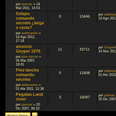
por
piernas
»
14
Mar 2011, 14:53
Solapa
por
webmas
0
13446
comando
10 Ago 201
secreto ¿larga
o corta?
por
webmaster
»
10 Ago 2012,
17:16
anuncio
por
Geyper
11
33711
Geyper 1976
24 Nov 201
por
jose ramon
»
26 Mar 2007,
19:01
Piso lancha
por
webmas
0
11608
comando
01 Abr 2011
secreto
por
webmaster
»
01 Abr 2011, 12:38
Pegatas Land
por
piernas
3
16097
rover
26 Dic 2007
por
piernas
»
20
Dic 2007, 00:10
Nuevo Tema