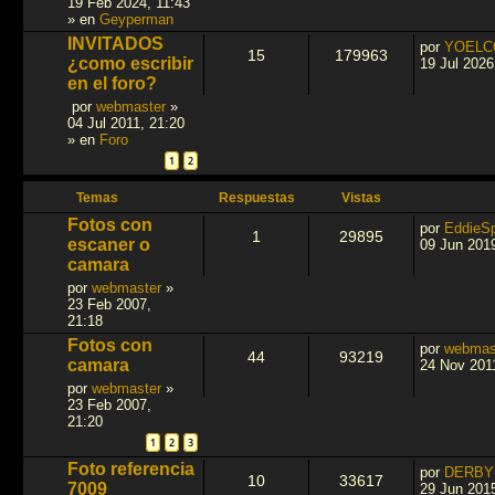
19 Feb 2024, 11:43
» en
Geyperman
INVITADOS
por
YOELC
15
179963
¿como escribir
19 Jul 2026
en el foro?
por
webmaster
»
04 Jul 2011, 21:20
» en
Foro
1
2
Temas
Respuestas
Vistas
Fotos con
por
EddieSp
1
29895
escaner o
09 Jun 2019
camara
por
webmaster
»
23 Feb 2007,
21:18
Fotos con
por
webmas
44
93219
camara
24 Nov 201
por
webmaster
»
23 Feb 2007,
21:20
1
2
3
Foto referencia
por
DERBY
10
33617
7009
29 Jun 2015