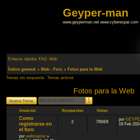
Geyper-man
www.geyperman.net www.cyberespai.com
Enlaces rápidos
FAQ
Web
Índice general
Web - Foro
Fotos para la Web
Temas sin respuesta
Temas activos
Fotos para la Web
Buscar
Búsqueda avanzada
Nuevo Tema
Anuncios
Respuestas
Vistas
Como
por
GEYPE
2
78069
registrarse en
19 Feb 202
el foro
por
webmaster
»