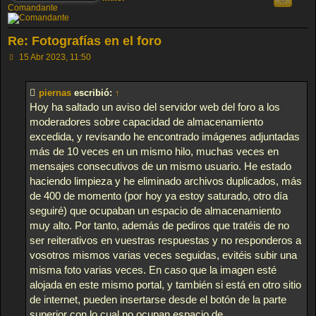
Comandante
Re: Fotografías en el foro
M
15 Abr 2023, 11:50
e
n
s
piernas
escribió:
↑
a
j
Hoy ha saltado un aviso del servidor web del foro a los
e
moderadores sobre capacidad de almacenamiento
excedida, y revisando he encontrado imágenes adjuntadas
más de 10 veces en un mismo hilo, muchas veces en
mensajes consecutivos de un mismo usuario. He estado
haciendo limpieza y he eliminado archivos duplicados, más
de 400 de momento (por hoy ya estoy saturado, otro día
seguiré) que ocupaban un espacio de almacenamiento
muy alto. Por tanto, además de pediros que tratéis de no
ser reiterativos en vuestras respuestas y no responderos a
vosotros mismos varias veces seguidas, evitéis subir una
misma foto varias veces. En caso que la imagen esté
alojada en este mismo portal, y también si está en otro sitio
de internet, pueden insertarse desde el botón de la parte
superior con lo cual no ocupan espacio de