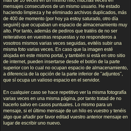
más de 10 veces en un mismo hilo, muchas veces en
mensajes consecutivos de un mismo usuario. He estado
haciendo limpieza y he eliminado archivos duplicados, más
de 400 de momento (por hoy ya estoy saturado, otro día
seguiré) que ocupaban un espacio de almacenamiento muy
alto. Por tanto, además de pediros que tratéis de no ser
reiterativos en vuestras respuestas y no responderos a
vosotros mismos varias veces seguidas, evitéis subir una
misma foto varias veces. En caso que la imagen esté
alojada en este mismo portal, y también si está en otro sitio
de internet, pueden insertarse desde el botón de la parte
superior con lo cual no ocupan espacio de almacenamiento,
a diferencia de la opción de la parte inferior de "adjuntos",
que sí ocupa un valioso espacio en el servidor.
En cualquier caso se hace repetitivo ver la misma fotografía
varias veces en una misma página, por tanto tratad de no
hacerlo salvo en casos puntuales. Lo mismo para un
mensaje, si el último mensaje de un hilo es vuestro y tenéis
algo que añadir por favor editad vuestro anterior mensaje en
lugar de escribir uno nuevo.