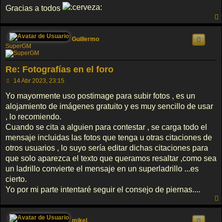
Gracias a todos
Guillermo
SuperGM
Re: Fotografías en el foro
M
14 Abr 2023, 23:15
e
n
Yo mayormente uso postimage para subir fotos , es un
s
alojamiento de imágenes gratuito y es muy sencillo de usar
a
j
, lo recomiendo.
e
Cuando se cita a alguien para contestar , se carga todo el
mensaje incluidas las fotos que tenga u otras citaciones de
otros usuarios , lo suyo sería editar dichas citaciones para
que solo aparezca el texto que queramos resaltar ,como sea
un ladrillo convierte el mensaje en un superladrillo ...es
cierto.
Yo por mi parte intentaré seguir el consejo de piernas....
mikel