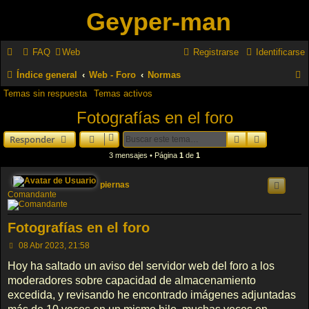
Geyper-man
FAQ
Web
Registrarse
Identificarse
Índice general
Web - Foro
Normas
Temas sin respuesta
Temas activos
u
Fotografías en el foro
s
c
Buscar
Búsqueda 
Responder
a
3 mensajes • Página
1
de
1
r
piernas
Comandante
Fotografías en el foro
M
08 Abr 2023, 21:58
e
n
Hoy ha saltado un aviso del servidor web del foro a los
s
moderadores sobre capacidad de almacenamiento
a
j
excedida, y revisando he encontrado imágenes adjuntadas
e