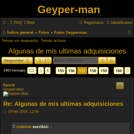
Geyper-man
FAQ
Web
Registrarse
Identificarse
Índice general
Fotos
Fotos Geyperman
Temas sin respuesta
Temas activos
u
Algunas de mis ultimas adquisiciones
s
c
Buscar
Búsqueda 
Responder
a
Página
157
de
166
1
155
156
157
158
159
166
Anterior
S
2483 mensajes
…
…
r
Fanchi
Geyper-Man
Re: Algunas de mis ultimas adquisiciones
M
19 Abr 2026, 12:06
e
n
s
rodense
escribió:
↑
a
j