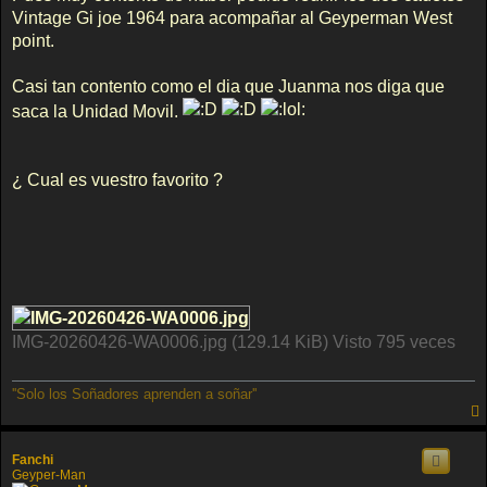
s
Vintage Gi joe 1964 para acompañar al Geyperman West
a
j
point.
e
Casi tan contento como el dia que Juanma nos diga que
saca la Unidad Movil.
¿ Cual es vuestro favorito ?
IMG-20260426-WA0006.jpg (129.14 KiB) Visto 795 veces
''Solo los Soñadores aprenden a soñar''
Fanchi
Geyper-Man