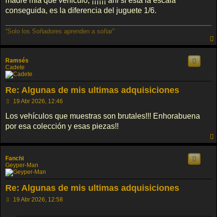
madre mia que vehiculo, ¡¡¡¡¡¡ ahi si esta la escala
conseguida, es la diferencia del juguete 1/6.
''Solo los Soñadores aprenden a soñar''
Ramsés
Cadete
Re: Algunas de mis ultimas adquisiciones
M
19 Abr 2026, 12:46
e
n
Los vehículos que muestras son brutales!!! Enhorabuena
s
por esa colección y esas piezas!!
a
j
e
Fanchi
Geyper-Man
Re: Algunas de mis ultimas adquisiciones
M
19 Abr 2026, 12:58
e
n