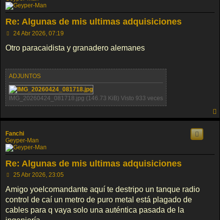
Re: Algunas de mis ultimas adquisiciones
M
24 Abr 2026, 07:19
e
n
Otro paracaidista y granadero alemanes
s
a
j
e
ADJUNTOS
IMG_20260424_081718.jpg (146.73 KiB) Visto 933 veces
Fanchi
Geyper-Man
Re: Algunas de mis ultimas adquisiciones
M
25 Abr 2026, 23:05
e
n
Amigo yoelcomandante aquí te destripo un tanque radio
s
control de caí un metro de puro metal está plagado de
a
j
cables para q vaya solo una auténtica pasada de la
e