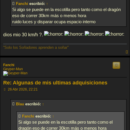
s
Fanchi
escribió:
↑
a
j
Si algo se puede en la escotilla pero tanto como el dragón
e
eso de correr 30km más o menos hora
ruido luces y disparar ocupa espacio interno
dios mio 30 km/h ?.
''Solo los Soñadores aprenden a soñar''
Fanchi
Geyper-Man
Re: Algunas de mis ultimas adquisiciones
M
26 Abr 2026, 22:21
e
n
s
Blau
escribió:
↑
a
j
e
Fanchi
escribió:
↑
Si algo se puede en la escotilla pero tanto como el
dragón eso de correr 30km más o menos hora