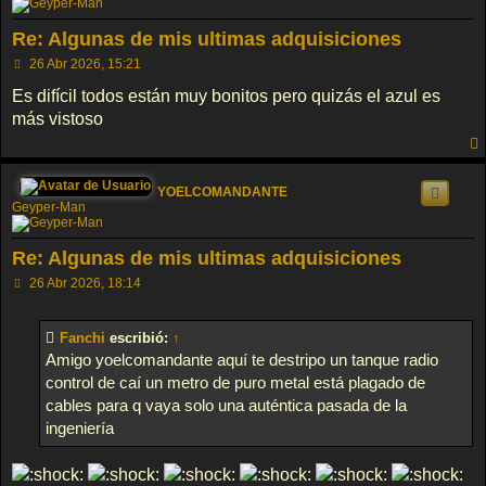
Re: Algunas de mis ultimas adquisiciones
M
26 Abr 2026, 15:21
e
n
Es difícil todos están muy bonitos pero quizás el azul es
s
más vistoso
a
j
e
YOELCOMANDANTE
Geyper-Man
Re: Algunas de mis ultimas adquisiciones
M
26 Abr 2026, 18:14
e
n
s
Fanchi
escribió:
↑
a
j
Amigo yoelcomandante aquí te destripo un tanque radio
e
control de caí un metro de puro metal está plagado de
cables para q vaya solo una auténtica pasada de la
ingeniería