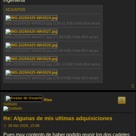
ingeniería
ADJUNTOS
IMG-20260425-WA0024.jpg (139.31 KiB) Visto 854 veces
IMG-20260425-WA0027.jpg (72.89 KiB) Visto 854 veces
IMG-20260425-WA0026.jpg (65.86 KiB) Visto 854 veces
IMG-20260425-WA0028.jpg (186.32 KiB) Visto 854 veces
IMG-20260425-WA0029.jpg (156.6 KiB) Visto 854 veces
Blau
Soldado
Re: Algunas de mis ultimas adquisiciones
M
26 Abr 2026, 15:08
e
n
Pues muy contento de haber podido reunir los dos cadetes