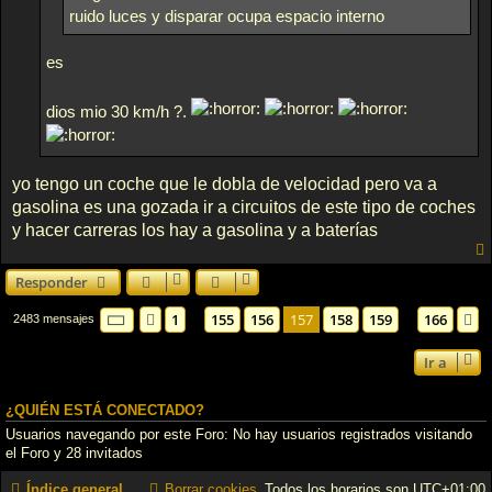
ruido luces y disparar ocupa espacio interno
es
dios mio 30 km/h ?.
yo tengo un coche que le dobla de velocidad pero va a
gasolina es una gozada ir a circuitos de este tipo de coches
y hacer carreras los hay a gasolina y a baterías
Responder
Página
157
de
166
1
155
156
157
158
159
166
Anterior
S
2483 mensajes
…
…
Ir a
¿QUIÉN ESTÁ CONECTADO?
Usuarios navegando por este Foro: No hay usuarios registrados visitando
el Foro y 28 invitados
Índice general
Borrar cookies
Todos los horarios son
UTC+01:00