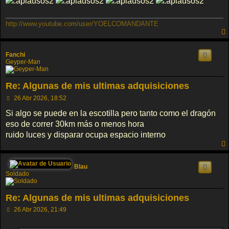
http://www.youtube.com/user/YOELCOMANDANTE
Fanchi
Geyper-Man
Re: Algunas de mis ultimas adquisiciones
M
26 Abr 2026, 18:52
e
n
Si algo se puede en la escotilla pero tanto como el dragón
s
eso de correr 30km más o menos hora
a
j
ruido luces y disparar ocupa espacio interno
e
Blau
Soldado
Re: Algunas de mis ultimas adquisiciones
M
26 Abr 2026, 21:49
e
n