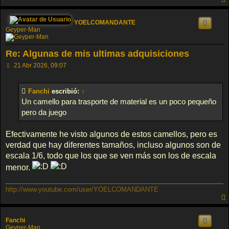
YOELCOMANDANTE
Geyper-Man
Re: Algunas de mis ultimas adquisiciones
M
21 Abr 2026, 09:07
e
n
s
Fanchi
escribió:
↑
a
j
Un camello para trasporte de material es un poco pequeño
e
pero da juego
Efectivamente he visto algunos de estos camellos, pero es
verdad que hay diferentes tamaños, incluso algunos son de
escala 1/6, todo que los que se ven más son los de escala
menor.
http://www.youtube.com/user/YOELCOMANDANTE
Fanchi
Geyper-Man