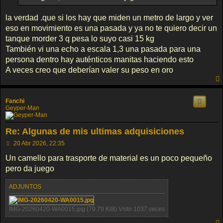
la verdad .que si los hay que miden un metro de largo y ver
eso en movimiento es una pasada y ya no te quiero decir un
tanque morder 3 q pesa lo suyo casi 15 kg
También vi una echo a escala 1,3 una pasada para una
persona dentro hay auténticos manitas haciendo esto
A veces creo que deberían valer su peso en oro
Fanchi
Geyper-Man
Re: Algunas de mis ultimas adquisiciones
M
20 Abr 2026, 22:35
e
n
Un camello para trasporte de material es un poco pequeño
s
pero da juego
a
j
e
ADJUNTOS
IMG-20260420-WA0015.jpg (79.79 KiB) Visto 1037 veces