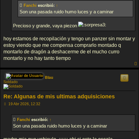
e
Fanchi
escribió:
↑
Son una pasada ruido humo luces y a caminar
Precioso y grande, vaya piezon
hoy estamos de recopilación y tengo un panzer sin montar y
estoy viendo que me compensa comprarlo montado q
montarlo de dragón a deshacerme de el mucho curro
montarlo y no hay tanto tiempo
Blau
Soldado
Re: Algunas de mis ultimas adquisiciones
M
19 Abr 2026, 12:32
e
n
s
Fanchi
escribió:
↑
a
j
Son una pasada ruido humo luces y a caminar
e