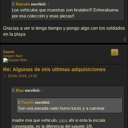
s
Ramsés
escribió:
↑
a
j
Los vehículos que muestras son brutales!!! Enhorabuena
e
por esa colección y esas piezas!!
Gracias a ver si tengo tiempo y pongo algo con los soldados
en la playa
Fanchi
Geyper-Man
Re: Algunas de mis ultimas adquisiciones
M
19 Abr 2026, 13:20
e
n
s
Blau
escribió:
↑
a
j
e
Fanchi
escribió:
↑
Son una pasada ruido humo luces y a caminar
madre mia que vehiculo, ¡¡¡¡¡¡ ahi si esta la escala
conseguida, es la diferencia del juguete 1/6.