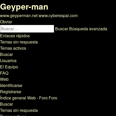
Geyper-man
www.geyperman.net www.cyberespai.com
Obviar
Buscar
Búsqueda avanzada
Enlaces rápidos
Temas sin respuesta
Temas activos
Buscar
Usuarios
El Equipo
FAQ
Web
Identificarse
Registrarse
Índice general
Web - Foro
Foro
Buscar
Temas sin respuesta