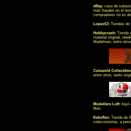
eBay
:
casa de subasta
más fraudes en el tem
compradores no es de
Lopez63
:
Tiendas de 
Hobbycrash
:
Tienda 
material original, re
Madelman, entre otros
Cotswold Collectible
entre otros, tanto orig
Modellers Loft
:
Aquí e
Man.
Kekoflex
:
Tienda de fi
coleccionistas, a prec