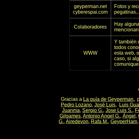
geyperman.net
Fotos y rec
cyberespai.com
pegatinas..
Hay alguna
Colaboradores
mencionan 
Y también 
todos conoc
WWW
esta web, o
caso, si al
comunique, 
Gracias a
La guía de Geyperman
,
po
Pedro Lozano
,
José Luis
,
Luis Gua
Juanma
,
Sergio G.
,
Jose Luis S.
,
F
Gilgames
,
Antonio Angel G.
,
Ángel
,
G.
,
Airedevon
,
Rafa M.
,
GeyperHam