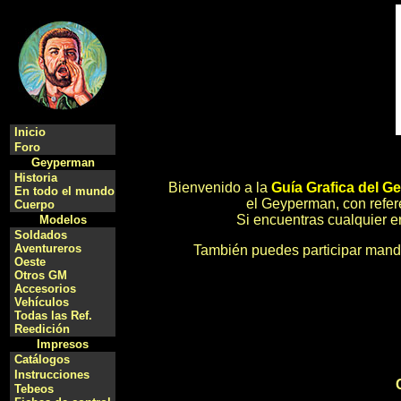
Inicio
Foro
Geyperman
Historia
Bienvenido a la
Guía Grafica del 
En todo el mundo
el Geyperman, con refere
Cuerpo
Si encuentras cualquier e
Modelos
Soldados
Aventureros
También puedes participar mandá
Oeste
Otros GM
Accesorios
Vehículos
Todas las Ref.
Reedición
Impresos
Catálogos
Instrucciones
Tebeos