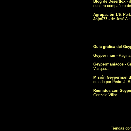
Blog de Desertfox
-
d
nuestro compañero del
Agrupación 1/6
: Port
Jojo073
-
de José A.: 
Guia grafica del Ge
Geyper man
- Página
Geypermaniacos
-
Gr
Vazquez.
Misión Geyperman d
creado por Pedro J. B
Reunidos con Geype
Gonzalo Villar.
Tiendas don