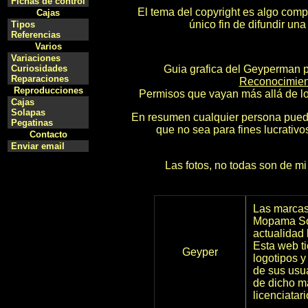
Fichas de control
El tema del copyright es algo comp
Cajas
único fin de difundir una
Tipos
Referencias
Varios
Variaciones
Curiosidades
Guia grafica del Geyperman
p
Reparaciones
Reconocimien
Reproducciones
Permisos que vayan más allá de lo
Cajas
Solapas
En resumen cualquier persona puede 
Pegatinas
que no sea para fines lucrativ
Contacto
Enviar email
Las fotos, no todas son de mi
Las marcas
Mopama Soc
actualidad
Esta web ti
Geyper
logotipos y
de sus usu
de dicho ma
licenciatar